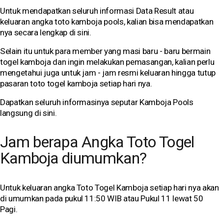
Untuk mendapatkan seluruh informasi Data Result atau
keluaran angka toto kamboja pools, kalian bisa mendapatkan
nya secara lengkap di sini.
Selain itu untuk para member yang masi baru - baru bermain
togel kamboja dan ingin melakukan pemasangan, kalian perlu
mengetahui juga untuk jam - jam resmi keluaran hingga tutup
pasaran toto togel kamboja setiap hari nya.
Dapatkan seluruh informasinya seputar Kamboja Pools
langsung di sini.
Jam berapa Angka Toto Togel
Kamboja diumumkan?
Untuk keluaran angka Toto Togel Kamboja setiap hari nya akan
di umumkan pada pukul 11:50 WIB atau Pukul 11 lewat 50
Pagi.