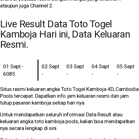
ataupun juga
Channel 2
.
Live Result Data Toto Togel
Kamboja Hari ini, Data Keluaran
Resmi.
01 Sept -
02 Sept
03 Sept
04 Sept
05 Sept
6085
-
-
-
-
Situs resmi keluaran angka Toto Togel Kamboja 4D, Cambodia
Pools tercepat. Dapatkan info jam keluaran resmi dan jam
tutup pasaran kamboja setiap hari nya.
Untuk mendapatkan seluruh informasi Data Result atau
keluaran angka toto kamboja pools, kalian bisa mendapatkan
nya secara lengkap di sini.